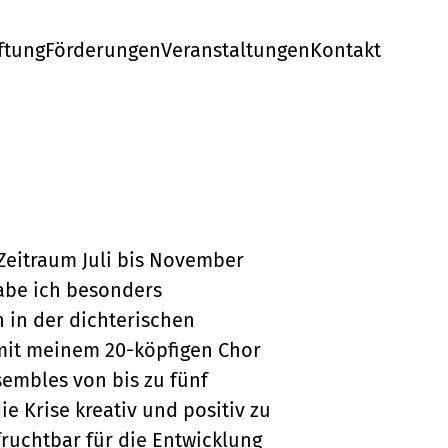
ftung
Förderungen
Veranstaltungen
Kontakt
 Zeitraum Juli bis November
abe ich besonders
n in der dichterischen
mit meinem 20-köpfigen Chor
sembles von bis zu fünf
e Krise kreativ und positiv zu
fruchtbar für die Entwicklung